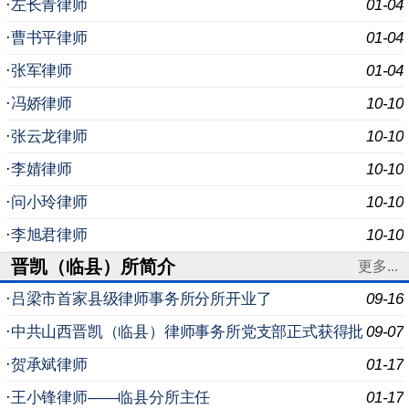
·
左长青律师
01-04
·
曹书平律师
01-04
·
张军律师
01-04
·
冯娇律师
10-10
·
张云龙律师
10-10
·
李婧律师
10-10
·
问小玲律师
10-10
·
李旭君律师
10-10
晋凯（临县）所简介
更多...
·
吕梁市首家县级律师事务所分所开业了
09-16
·
中共山西晋凯（临县）律师事务所党支部正式获得批
09-07
复
·
贺承斌律师
01-17
·
王小锋律师——临县分所主任
01-17