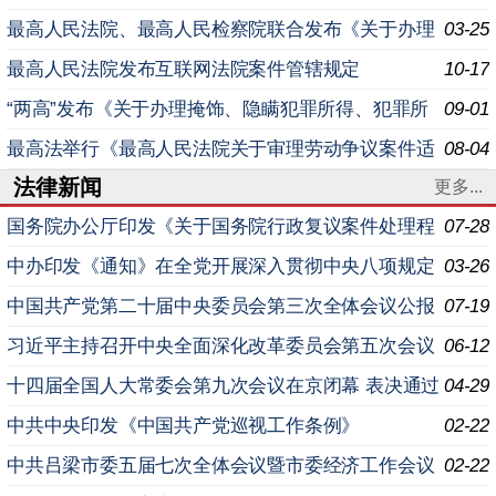
察院关于办理环境污染刑事案件适用法律若干问题的解
最高人民法院、最高人民检察院联合发布《关于办理
03-25
释〉
民事支持起诉案件若干问题的指导意见》
最高人民法院发布互联网法院案件管辖规定
10-17
“两高”发布《关于办理掩饰、隐瞒犯罪所得、犯罪所
09-01
得收益刑事案件适用法律若干问题的解释》（全文）
最高法举行《最高人民法院关于审理劳动争议案件适
08-04
法律新闻
用法律问题的解释（二）》新闻发布会 就业是民生之本、
更多...
发
国务院办公厅印发《关于国务院行政复议案件处理程
07-28
序的若干规定》的通知
中办印发《通知》在全党开展深入贯彻中央八项规定
03-26
精神学习教育
中国共产党第二十届中央委员会第三次全体会议公报
07-19
习近平主持召开中央全面深化改革委员会第五次会议
06-12
十四届全国人大常委会第九次会议在京闭幕 表决通过
04-29
学位法、关税法等 习近平签署主席令予以公布
中共中央印发《中国共产党巡视工作条例》
02-22
中共吕梁市委五届七次全体会议暨市委经济工作会议
02-22