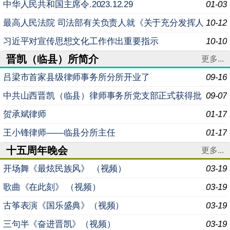
召开 会议由市委常委会主持 孙大军讲话
中华人民共和国主席令.2023.12.29
01-03
最高人民法院 司法部有关负责人就《关于充分发挥人
10-12
民调解基础性作用 推进诉源治理的意见》答记者问
习近平对宣传思想文化工作作出重要指示
10-10
晋凯（临县）所简介
更多...
吕梁市首家县级律师事务所分所开业了
09-16
中共山西晋凯（临县）律师事务所党支部正式获得批
09-07
复
贺承斌律师
01-17
王小锋律师——临县分所主任
01-17
十五周年晚会
更多...
开场舞《最炫民族风》 （视频）
03-19
歌曲《在此刻》 （视频）
03-19
古筝表演《国乐盛典》（视频）
03-19
三句半《奋进晋凯》（视频）
03-19