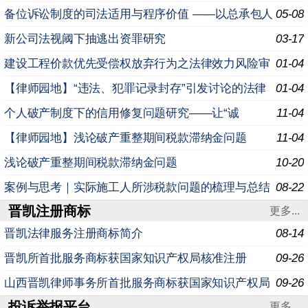
备位诉讼制度的司法适用与程序价值 ——以总承包人
05-08
追偿权为分析视角 引 言 在建设工程纠纷的实务处理中
新公司法视阈下抽逃出资罪研究
03-17
建设工程价款优先受偿权放弃行为之法律效力风险审
01-04
视与实务应对策略研究
【律师园地】“违法、犯罪记录封存”引发讨论的法律
01-04
盲点解析
个人破产制度下的信用修复问题研究——让“诚
11-04
信”而“不幸”的人“重生”
【律师园地】浅论破产重整期间税款滞纳金问题
11-04
浅论破产重整期间税款滞纳金问题
10-20
案例与思考｜实际施工人所涉税款问题的梳理与总结
08-22
晋凯注册商标
更多...
晋凯法律服务注册商标简介
08-14
晋凯所首批服务商标获国家知识产权局核准注册
09-26
山西晋凯律师事务所首批服务商标获国家知识产权局
09-26
投诉举报平台
核准注册
更多...