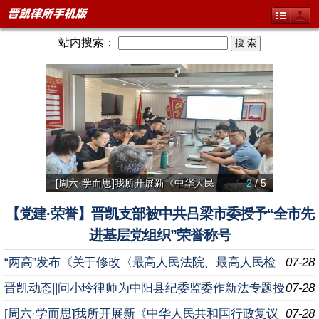
站内搜索：
[周六·学而思]我所开展新《中华人民
2
/ 5
【微党
聚焦项
我所破
【党建·荣誉】晋凯支部被中共吕梁市委授予“全市先
进基层党组织”荣誉称号
“两高”发布《关于修改〈最高人民法院、最高人民检
07-28
察院关于办理内幕交易、泄露内幕信息刑事案件具体应用
晋凯动态||问小玲律师为中阳县纪委监委作新法专题授
07-28
法
课
[周六·学而思]我所开展新《中华人民共和国行政复议
07-28