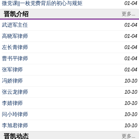
织专题党课学习 为深入学习贯彻党的二十届四中全
微党课||一枚党费背后的初心与规矩
01-04
晋凯介绍
更多...
武进军主任
01-04
高晓军律师
01-04
左长青律师
01-04
曹书平律师
01-04
张军律师
01-04
冯娇律师
10-10
张云龙律师
10-10
李婧律师
10-10
问小玲律师
10-10
李旭君律师
10-10
晋凯动态
更多...