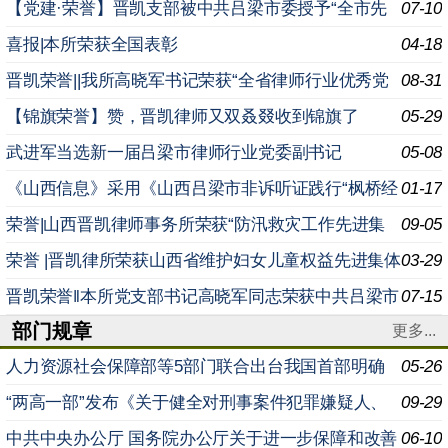
进基层党组织”荣誉称号
【党建·荣誉】晋凯支部被中共吕梁市委授予“全市先
07-10
进基层党组织”荣誉称号
喜报|本所荣获全国表彰
04-18
晋凯荣誉||我所高晓军书记荣获“全省律师行业优秀党
08-31
务工作者”荣誉称号
【锦旗荣誉】赞，晋凯律师又双叒叕收到锦旗了
05-29
武进军当选新一届吕梁市律师行业党委副书记
05-08
《山西信息》采用《山西吕梁市非诉听证践行“枫桥经
01-17
验”以专业法律服务乡村治理维护农村稳定安定》信息条目
荣誉|山西晋凯律师事务所荣获“防汛救灾工作先进集
09-05
体”荣誉称号
荣誉 |晋凯律所荣获山西省维护妇女儿童权益先进集体
03-29
称号
晋凯荣誉‖本所党支部书记高晓军同志荣获中共吕梁市
07-15
部门规章
委非公有制经济组织和社会组织工委会“全市两新组织优秀
更多...
人力资源社会保障部等5部门联合出台我国首部明确
05-26
超龄劳动者权益的专门规章 日前，人力资源社会保障部会
“两高一部”发布《关于健全对刑事案件犯罪嫌疑人、
09-29
同
被告人身份审查工作机制的意见》 为准确、及时查明案件
中共中央办公厅 国务院办公厅关于进一步保障和改善
06-10