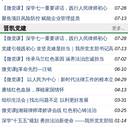
法实施条例》专题学习例会
【微党课】深学七一重要讲话，践行人民律师初心
07-28
—— 我所开展专题学习例会
聚焦项目风险防控 赋能企业管理提质
07-13
晋凯党建
更多...
【微党课】深学七一重要讲话，践行人民律师初心
07-28
—— 我所开展专题学习例会
党建引领践初心 攻坚克难显担当｜我所党支部书记高
07-13
晓军讲授专题党课：解决好突出问题就是最大的政绩
【微党课】传承马兰红色基因 涵养法治忠诚担当
07-02
微党课||革命先烈—汪铭
06-10
【微党课】 以人民为中心：新时代法律工作的根本立
04-29
场
赓续红色血脉，厚植家国情怀
04-13
组织生活会 | 找出问题不足 以利更好发展
03-31
微党课||湘籍律师谭娇讲会战 红色初心铸法治
03-25
深学“十五五”规划 勇担法治新使命 ——我所党支部组
01-14