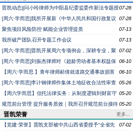
晋凯动态||问小玲律师为中阳县纪委监委作新法专题授
07-28
课
[周六·学而思]我所开展新《中华人民共和国行政复议
07-28
法实施条例》专题学习例会
聚焦项目风险防控 赋能企业管理提质
07-13
我所破产团队召开专题工作会议
07-13
[周六·学而思]晋凯开展周六专项例会，深耕专业，聚
07-02
焦法律沟通多维能力提升
[周六·学而思]刘振杰律师对《超龄劳动者基本权益保
06-10
障暂行规定》进行专题解读
【周六·学而思 】青年律师郝倩就道路交通事故损害
06-10
赔偿司法解释（二）实务要点深度解析进行专题分享
[周六·学而思]李计钢律师作集体土地征收合法性审查
05-26
实务专题分享
【周六学而思】信托法律实务：从制度逻辑到财富守
05-20
护
规范前台管理 提升服务质效｜我所召开规范前台接待
05-20
晋凯荣誉
座谈会
更多...
【党建·荣誉】晋凯支部被中共山西省委授予“全省先
07-02