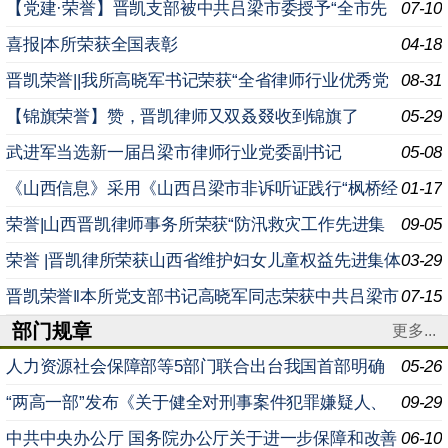
进基层党组织”荣誉称号
【党建·荣誉】晋凯支部被中共吕梁市委授予“全市先
07-10
进基层党组织”荣誉称号
喜报|本所荣获全国表彰
04-18
晋凯荣誉||我所高晓军书记荣获“全省律师行业优秀党
08-31
务工作者”荣誉称号
【锦旗荣誉】赞，晋凯律师又双叒叕收到锦旗了
05-29
武进军当选新一届吕梁市律师行业党委副书记
05-08
《山西信息》采用《山西吕梁市非诉听证践行“枫桥经
01-17
验”以专业法律服务乡村治理维护农村稳定安定》信息条目
荣誉|山西晋凯律师事务所荣获“防汛救灾工作先进集
09-05
体”荣誉称号
荣誉 |晋凯律所荣获山西省维护妇女儿童权益先进集体
03-29
称号
晋凯荣誉‖本所党支部书记高晓军同志荣获中共吕梁市
07-15
部门规章
委非公有制经济组织和社会组织工委会“全市两新组织优秀
更多...
人力资源社会保障部等5部门联合出台我国首部明确
05-26
超龄劳动者权益的专门规章 日前，人力资源社会保障部会
“两高一部”发布《关于健全对刑事案件犯罪嫌疑人、
09-29
同
被告人身份审查工作机制的意见》 为准确、及时查明案件
中共中央办公厅 国务院办公厅关于进一步保障和改善
06-10