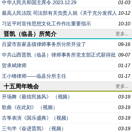
召开 会议由市委常委会主持 孙大军讲话
中华人民共和国主席令.2023.12.29
01-03
最高人民法院 司法部有关负责人就《关于充分发挥人
10-12
民调解基础性作用 推进诉源治理的意见》答记者问
习近平对宣传思想文化工作作出重要指示
10-10
晋凯（临县）所简介
更多...
吕梁市首家县级律师事务所分所开业了
09-16
中共山西晋凯（临县）律师事务所党支部正式获得批
09-07
复
贺承斌律师
01-17
王小锋律师——临县分所主任
01-17
十五周年晚会
更多...
开场舞《最炫民族风》 （视频）
03-19
歌曲《在此刻》 （视频）
03-19
古筝表演《国乐盛典》（视频）
03-19
三句半《奋进晋凯》（视频）
03-19