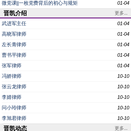
织专题党课学习 为深入学习贯彻党的二十届四中全
微党课||一枚党费背后的初心与规矩
01-04
晋凯介绍
更多...
武进军主任
01-04
高晓军律师
01-04
左长青律师
01-04
曹书平律师
01-04
张军律师
01-04
冯娇律师
10-10
张云龙律师
10-10
李婧律师
10-10
问小玲律师
10-10
李旭君律师
10-10
晋凯动态
更多...