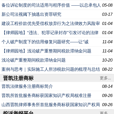
备位诉讼制度的司法适用与程序价值 ——以总承包人
05-08
追偿权为分析视角 引 言 在建设工程纠纷的实务处理中
新公司法视阈下抽逃出资罪研究
03-17
建设工程价款优先受偿权放弃行为之法律效力风险审
01-04
视与实务应对策略研究
【律师园地】“违法、犯罪记录封存”引发讨论的法律
01-04
盲点解析
个人破产制度下的信用修复问题研究——让“诚
11-04
信”而“不幸”的人“重生”
【律师园地】浅论破产重整期间税款滞纳金问题
11-04
浅论破产重整期间税款滞纳金问题
10-20
案例与思考｜实际施工人所涉税款问题的梳理与总结
08-22
晋凯注册商标
更多...
晋凯法律服务注册商标简介
08-14
晋凯所首批服务商标获国家知识产权局核准注册
09-26
山西晋凯律师事务所首批服务商标获国家知识产权局
09-26
投诉举报平台
核准注册
更多...