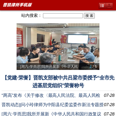
站内搜索：
[周六·学而思]我所开展新《中华人民
2
/ 5
【微党
聚焦项
我所破
【党建·荣誉】晋凯支部被中共吕梁市委授予“全市先
进基层党组织”荣誉称号
“两高”发布《关于修改〈最高人民法院、最高人民检
07-28
察院关于办理内幕交易、泄露内幕信息刑事案件具体应用
晋凯动态||问小玲律师为中阳县纪委监委作新法专题授
07-28
法
课
[周六·学而思]我所开展新《中华人民共和国行政复议
07-28