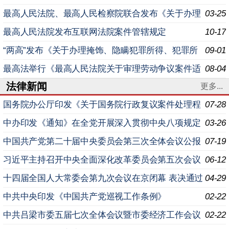
察院关于办理环境污染刑事案件适用法律若干问题的解
最高人民法院、最高人民检察院联合发布《关于办理
03-25
释〉
民事支持起诉案件若干问题的指导意见》
最高人民法院发布互联网法院案件管辖规定
10-17
“两高”发布《关于办理掩饰、隐瞒犯罪所得、犯罪所
09-01
得收益刑事案件适用法律若干问题的解释》（全文）
最高法举行《最高人民法院关于审理劳动争议案件适
08-04
法律新闻
用法律问题的解释（二）》新闻发布会 就业是民生之本、
更多...
发
国务院办公厅印发《关于国务院行政复议案件处理程
07-28
序的若干规定》的通知
中办印发《通知》在全党开展深入贯彻中央八项规定
03-26
精神学习教育
中国共产党第二十届中央委员会第三次全体会议公报
07-19
习近平主持召开中央全面深化改革委员会第五次会议
06-12
十四届全国人大常委会第九次会议在京闭幕 表决通过
04-29
学位法、关税法等 习近平签署主席令予以公布
中共中央印发《中国共产党巡视工作条例》
02-22
中共吕梁市委五届七次全体会议暨市委经济工作会议
02-22