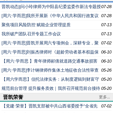
晋凯动态||问小玲律师为中阳县纪委监委作新法专题授
07-28
课
[周六·学而思]我所开展新《中华人民共和国行政复议
07-28
法实施条例》专题学习例会
聚焦项目风险防控 赋能企业管理提质
07-13
我所破产团队召开专题工作会议
07-13
[周六·学而思]晋凯开展周六专项例会，深耕专业，聚
07-02
焦法律沟通多维能力提升
[周六·学而思]刘振杰律师对《超龄劳动者基本权益保
06-10
障暂行规定》进行专题解读
【周六·学而思 】青年律师郝倩就道路交通事故损害
06-10
赔偿司法解释（二）实务要点深度解析进行专题分享
[周六·学而思]李计钢律师作集体土地征收合法性审查
05-26
实务专题分享
【周六学而思】信托法律实务：从制度逻辑到财富守
05-20
护
规范前台管理 提升服务质效｜我所召开规范前台接待
05-20
晋凯荣誉
座谈会
更多...
【党建·荣誉】晋凯支部被中共山西省委授予“全省先
07-02