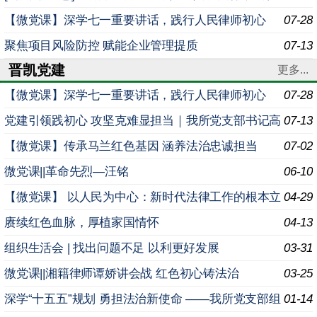
法实施条例》专题学习例会
【微党课】深学七一重要讲话，践行人民律师初心
07-28
—— 我所开展专题学习例会
聚焦项目风险防控 赋能企业管理提质
07-13
晋凯党建
更多...
【微党课】深学七一重要讲话，践行人民律师初心
07-28
—— 我所开展专题学习例会
党建引领践初心 攻坚克难显担当｜我所党支部书记高
07-13
晓军讲授专题党课：解决好突出问题就是最大的政绩
【微党课】传承马兰红色基因 涵养法治忠诚担当
07-02
微党课||革命先烈—汪铭
06-10
【微党课】 以人民为中心：新时代法律工作的根本立
04-29
场
赓续红色血脉，厚植家国情怀
04-13
组织生活会 | 找出问题不足 以利更好发展
03-31
微党课||湘籍律师谭娇讲会战 红色初心铸法治
03-25
深学“十五五”规划 勇担法治新使命 ——我所党支部组
01-14