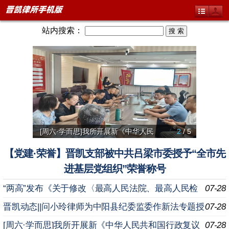
站内搜索：
[周六·学而思]我所开展新《中华人民
2
/ 5
【微党
聚焦项
我所破
【党建·荣誉】晋凯支部被中共吕梁市委授予“全市先
进基层党组织”荣誉称号
“两高”发布《关于修改〈最高人民法院、最高人民检
07-28
察院关于办理内幕交易、泄露内幕信息刑事案件具体应用
晋凯动态||问小玲律师为中阳县纪委监委作新法专题授
07-28
法
课
[周六·学而思]我所开展新《中华人民共和国行政复议
07-28