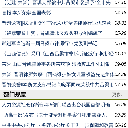
进基层党组织”荣誉称号
【党建·荣誉】晋凯支部被中共吕梁市委授予“全市先
07-10
进基层党组织”荣誉称号
喜报|本所荣获全国表彰
04-18
晋凯荣誉||我所高晓军书记荣获“全省律师行业优秀党
08-31
务工作者”荣誉称号
【锦旗荣誉】赞，晋凯律师又双叒叕收到锦旗了
05-29
武进军当选新一届吕梁市律师行业党委副书记
05-08
《山西信息》采用《山西吕梁市非诉听证践行“枫桥经
01-17
验”以专业法律服务乡村治理维护农村稳定安定》信息条目
荣誉|山西晋凯律师事务所荣获“防汛救灾工作先进集
09-05
体”荣誉称号
荣誉 |晋凯律所荣获山西省维护妇女儿童权益先进集体
03-29
称号
晋凯荣誉‖本所党支部书记高晓军同志荣获中共吕梁市
07-15
部门规章
委非公有制经济组织和社会组织工委会“全市两新组织优秀
更多...
人力资源社会保障部等5部门联合出台我国首部明确
05-26
超龄劳动者权益的专门规章 日前，人力资源社会保障部会
“两高一部”发布《关于健全对刑事案件犯罪嫌疑人、
09-29
同
被告人身份审查工作机制的意见》 为准确、及时查明案件
中共中央办公厅 国务院办公厅关于进一步保障和改善
06-10