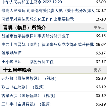
召开 会议由市委常委会主持 孙大军讲话
中华人民共和国主席令.2023.12.29
01-03
最高人民法院 司法部有关负责人就《关于充分发挥人
10-12
民调解基础性作用 推进诉源治理的意见》答记者问
习近平对宣传思想文化工作作出重要指示
10-10
晋凯（临县）所简介
更多...
吕梁市首家县级律师事务所分所开业了
09-16
中共山西晋凯（临县）律师事务所党支部正式获得批
09-07
复
贺承斌律师
01-17
王小锋律师——临县分所主任
01-17
十五周年晚会
更多...
开场舞《最炫民族风》 （视频）
03-19
歌曲《在此刻》 （视频）
03-19
古筝表演《国乐盛典》（视频）
03-19
三句半《奋进晋凯》（视频）
03-19