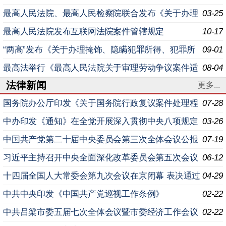
察院关于办理环境污染刑事案件适用法律若干问题的解
最高人民法院、最高人民检察院联合发布《关于办理
03-25
释〉
民事支持起诉案件若干问题的指导意见》
最高人民法院发布互联网法院案件管辖规定
10-17
“两高”发布《关于办理掩饰、隐瞒犯罪所得、犯罪所
09-01
得收益刑事案件适用法律若干问题的解释》（全文）
最高法举行《最高人民法院关于审理劳动争议案件适
08-04
法律新闻
用法律问题的解释（二）》新闻发布会 就业是民生之本、
更多...
发
国务院办公厅印发《关于国务院行政复议案件处理程
07-28
序的若干规定》的通知
中办印发《通知》在全党开展深入贯彻中央八项规定
03-26
精神学习教育
中国共产党第二十届中央委员会第三次全体会议公报
07-19
习近平主持召开中央全面深化改革委员会第五次会议
06-12
十四届全国人大常委会第九次会议在京闭幕 表决通过
04-29
学位法、关税法等 习近平签署主席令予以公布
中共中央印发《中国共产党巡视工作条例》
02-22
中共吕梁市委五届七次全体会议暨市委经济工作会议
02-22