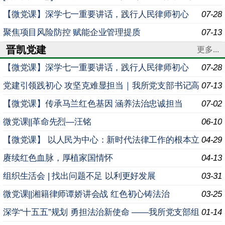
法实施条例》专题学习例会
【微党课】深学七一重要讲话，践行人民律师初心
07-28
—— 我所开展专题学习例会
聚焦项目风险防控 赋能企业管理提质
07-13
晋凯党建
更多...
【微党课】深学七一重要讲话，践行人民律师初心
07-28
—— 我所开展专题学习例会
党建引领践初心 攻坚克难显担当｜我所党支部书记高
07-13
晓军讲授专题党课：解决好突出问题就是最大的政绩
【微党课】传承马兰红色基因 涵养法治忠诚担当
07-02
微党课||革命先烈—汪铭
06-10
【微党课】 以人民为中心：新时代法律工作的根本立
04-29
场
赓续红色血脉，厚植家国情怀
04-13
组织生活会 | 找出问题不足 以利更好发展
03-31
微党课||湘籍律师谭娇讲会战 红色初心铸法治
03-25
深学“十五五”规划 勇担法治新使命 ——我所党支部组
01-14