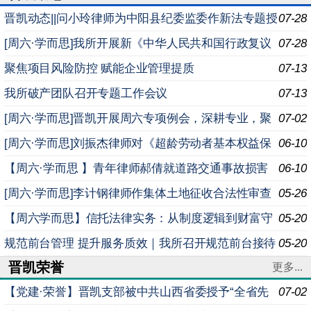
晋凯动态||问小玲律师为中阳县纪委监委作新法专题授
07-28
课
[周六·学而思]我所开展新《中华人民共和国行政复议
07-28
法实施条例》专题学习例会
聚焦项目风险防控 赋能企业管理提质
07-13
我所破产团队召开专题工作会议
07-13
[周六·学而思]晋凯开展周六专项例会，深耕专业，聚
07-02
焦法律沟通多维能力提升
[周六·学而思]刘振杰律师对《超龄劳动者基本权益保
06-10
障暂行规定》进行专题解读
【周六·学而思 】青年律师郝倩就道路交通事故损害
06-10
赔偿司法解释（二）实务要点深度解析进行专题分享
[周六·学而思]李计钢律师作集体土地征收合法性审查
05-26
实务专题分享
【周六学而思】信托法律实务：从制度逻辑到财富守
05-20
护
规范前台管理 提升服务质效｜我所召开规范前台接待
05-20
晋凯荣誉
座谈会
更多...
【党建·荣誉】晋凯支部被中共山西省委授予“全省先
07-02