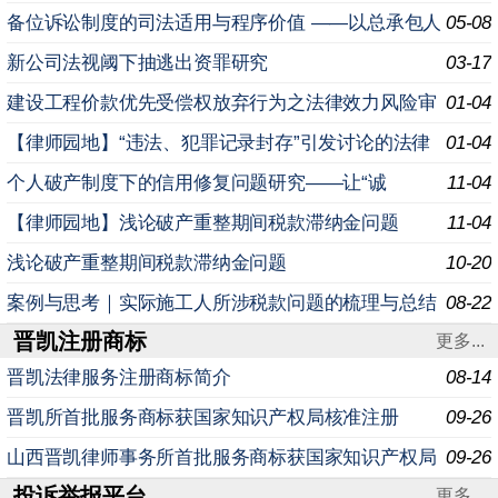
备位诉讼制度的司法适用与程序价值 ——以总承包人
05-08
追偿权为分析视角 引 言 在建设工程纠纷的实务处理中
新公司法视阈下抽逃出资罪研究
03-17
建设工程价款优先受偿权放弃行为之法律效力风险审
01-04
视与实务应对策略研究
【律师园地】“违法、犯罪记录封存”引发讨论的法律
01-04
盲点解析
个人破产制度下的信用修复问题研究——让“诚
11-04
信”而“不幸”的人“重生”
【律师园地】浅论破产重整期间税款滞纳金问题
11-04
浅论破产重整期间税款滞纳金问题
10-20
案例与思考｜实际施工人所涉税款问题的梳理与总结
08-22
晋凯注册商标
更多...
晋凯法律服务注册商标简介
08-14
晋凯所首批服务商标获国家知识产权局核准注册
09-26
山西晋凯律师事务所首批服务商标获国家知识产权局
09-26
投诉举报平台
核准注册
更多...