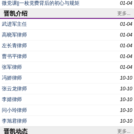
织专题党课学习 为深入学习贯彻党的二十届四中全
微党课||一枚党费背后的初心与规矩
01-04
晋凯介绍
更多...
武进军主任
01-04
高晓军律师
01-04
左长青律师
01-04
曹书平律师
01-04
张军律师
01-04
冯娇律师
10-10
张云龙律师
10-10
李婧律师
10-10
问小玲律师
10-10
李旭君律师
10-10
晋凯动态
更多...