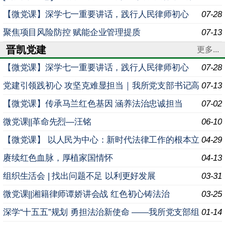
法实施条例》专题学习例会
【微党课】深学七一重要讲话，践行人民律师初心
07-28
—— 我所开展专题学习例会
聚焦项目风险防控 赋能企业管理提质
07-13
晋凯党建
更多...
【微党课】深学七一重要讲话，践行人民律师初心
07-28
—— 我所开展专题学习例会
党建引领践初心 攻坚克难显担当｜我所党支部书记高
07-13
晓军讲授专题党课：解决好突出问题就是最大的政绩
【微党课】传承马兰红色基因 涵养法治忠诚担当
07-02
微党课||革命先烈—汪铭
06-10
【微党课】 以人民为中心：新时代法律工作的根本立
04-29
场
赓续红色血脉，厚植家国情怀
04-13
组织生活会 | 找出问题不足 以利更好发展
03-31
微党课||湘籍律师谭娇讲会战 红色初心铸法治
03-25
深学“十五五”规划 勇担法治新使命 ——我所党支部组
01-14