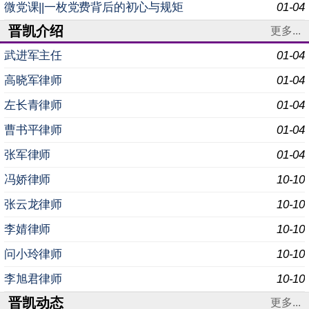
织专题党课学习 为深入学习贯彻党的二十届四中全
微党课||一枚党费背后的初心与规矩
01-04
晋凯介绍
更多...
武进军主任
01-04
高晓军律师
01-04
左长青律师
01-04
曹书平律师
01-04
张军律师
01-04
冯娇律师
10-10
张云龙律师
10-10
李婧律师
10-10
问小玲律师
10-10
李旭君律师
10-10
晋凯动态
更多...