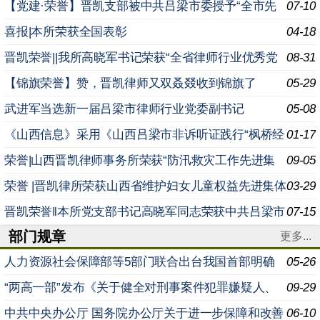
进基层党组织”荣誉称号
【党建·荣誉】晋凯支部被中共吕梁市委授予“全市先
07-10
进基层党组织”荣誉称号
喜报|本所荣获全国表彰
04-18
晋凯荣誉||我所高晓军书记荣获“全省律师行业优秀党
08-31
务工作者”荣誉称号
【锦旗荣誉】赞，晋凯律师又双叒叕收到锦旗了
05-29
武进军当选新一届吕梁市律师行业党委副书记
05-08
《山西信息》采用《山西吕梁市非诉听证践行“枫桥经
01-17
验”以专业法律服务乡村治理维护农村稳定安定》信息条目
荣誉|山西晋凯律师事务所荣获“防汛救灾工作先进集
09-05
体”荣誉称号
荣誉 |晋凯律所荣获山西省维护妇女儿童权益先进集体
03-29
称号
晋凯荣誉‖本所党支部书记高晓军同志荣获中共吕梁市
07-15
部门规章
委非公有制经济组织和社会组织工委会“全市两新组织优秀
更多...
人力资源社会保障部等5部门联合出台我国首部明确
05-26
超龄劳动者权益的专门规章 日前，人力资源社会保障部会
“两高一部”发布《关于健全对刑事案件犯罪嫌疑人、
09-29
同
被告人身份审查工作机制的意见》 为准确、及时查明案件
中共中央办公厅 国务院办公厅关于进一步保障和改善
06-10