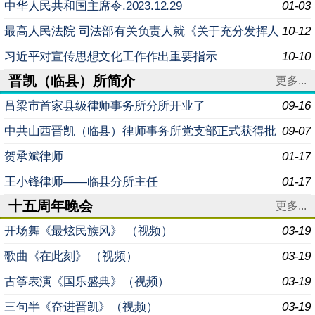
召开 会议由市委常委会主持 孙大军讲话
中华人民共和国主席令.2023.12.29
01-03
最高人民法院 司法部有关负责人就《关于充分发挥人
10-12
民调解基础性作用 推进诉源治理的意见》答记者问
习近平对宣传思想文化工作作出重要指示
10-10
晋凯（临县）所简介
更多...
吕梁市首家县级律师事务所分所开业了
09-16
中共山西晋凯（临县）律师事务所党支部正式获得批
09-07
复
贺承斌律师
01-17
王小锋律师——临县分所主任
01-17
十五周年晚会
更多...
开场舞《最炫民族风》 （视频）
03-19
歌曲《在此刻》 （视频）
03-19
古筝表演《国乐盛典》（视频）
03-19
三句半《奋进晋凯》（视频）
03-19