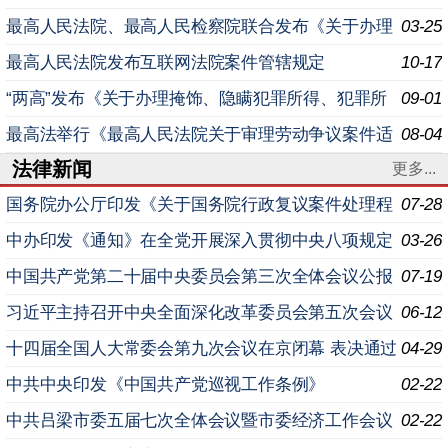
察院关于办理环境污染刑事案件适用法律若干问题的解
最高人民法院、最高人民检察院联合发布《关于办理
03-25
释〉
民事支持起诉案件若干问题的指导意见》
最高人民法院发布互联网法院案件管辖规定
10-17
“两高”发布《关于办理掩饰、隐瞒犯罪所得、犯罪所
09-01
得收益刑事案件适用法律若干问题的解释》（全文）
最高法举行《最高人民法院关于审理劳动争议案件适
08-04
法律新闻
用法律问题的解释（二）》新闻发布会 就业是民生之本、
更多...
发
国务院办公厅印发《关于国务院行政复议案件处理程
07-28
序的若干规定》的通知
中办印发《通知》在全党开展深入贯彻中央八项规定
03-26
精神学习教育
中国共产党第二十届中央委员会第三次全体会议公报
07-19
习近平主持召开中央全面深化改革委员会第五次会议
06-12
十四届全国人大常委会第九次会议在京闭幕 表决通过
04-29
学位法、关税法等 习近平签署主席令予以公布
中共中央印发《中国共产党巡视工作条例》
02-22
中共吕梁市委五届七次全体会议暨市委经济工作会议
02-22