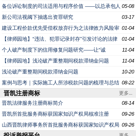
备位诉讼制度的司法适用与程序价值 ——以总承包人
05-08
追偿权为分析视角 引 言 在建设工程纠纷的实务处理中
新公司法视阈下抽逃出资罪研究
03-17
建设工程价款优先受偿权放弃行为之法律效力风险审
01-04
视与实务应对策略研究
【律师园地】“违法、犯罪记录封存”引发讨论的法律
01-04
盲点解析
个人破产制度下的信用修复问题研究——让“诚
11-04
信”而“不幸”的人“重生”
【律师园地】浅论破产重整期间税款滞纳金问题
11-04
浅论破产重整期间税款滞纳金问题
10-20
案例与思考｜实际施工人所涉税款问题的梳理与总结
08-22
晋凯注册商标
更多...
晋凯法律服务注册商标简介
08-14
晋凯所首批服务商标获国家知识产权局核准注册
09-26
山西晋凯律师事务所首批服务商标获国家知识产权局
09-26
投诉举报平台
核准注册
更多...