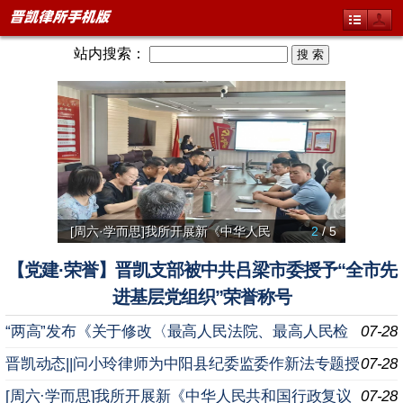
站内搜索：
[周六·学而思]我所开展新《中华人民
2
/ 5
【微党
聚焦项
我所破
【党建·荣誉】晋凯支部被中共吕梁市委授予“全市先
进基层党组织”荣誉称号
“两高”发布《关于修改〈最高人民法院、最高人民检
07-28
察院关于办理内幕交易、泄露内幕信息刑事案件具体应用
晋凯动态||问小玲律师为中阳县纪委监委作新法专题授
07-28
法
课
[周六·学而思]我所开展新《中华人民共和国行政复议
07-28