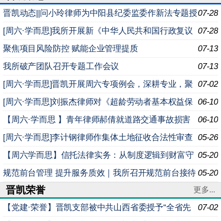
晋凯动态||问小玲律师为中阳县纪委监委作新法专题授
07-28
课
[周六·学而思]我所开展新《中华人民共和国行政复议
07-28
法实施条例》专题学习例会
聚焦项目风险防控 赋能企业管理提质
07-13
我所破产团队召开专题工作会议
07-13
[周六·学而思]晋凯开展周六专项例会，深耕专业，聚
07-02
焦法律沟通多维能力提升
[周六·学而思]刘振杰律师对《超龄劳动者基本权益保
06-10
障暂行规定》进行专题解读
【周六·学而思 】青年律师郝倩就道路交通事故损害
06-10
赔偿司法解释（二）实务要点深度解析进行专题分享
[周六·学而思]李计钢律师作集体土地征收合法性审查
05-26
实务专题分享
【周六学而思】信托法律实务：从制度逻辑到财富守
05-20
护
规范前台管理 提升服务质效｜我所召开规范前台接待
05-20
晋凯荣誉
座谈会
更多...
【党建·荣誉】晋凯支部被中共山西省委授予“全省先
07-02